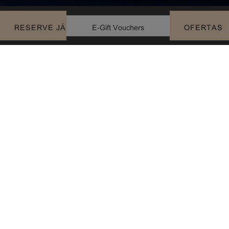
E-Gift Vouchers
RESERVE JÁ
OFERTAS
SPA & FITNESS MEMBERSHIP
O ginásio Active by Serenity tem janelas panorâmicas com
vista para o jardim interior, que dá uma luz natural fantástica
ao espaço, tornando-o um ambiente amplo e apelativo para o
seu treino, todos os dias, aberto 24h.