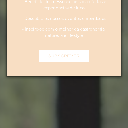
- Beneficie de acesso exclusivo a ofertas e
experiências de luxo
- Descubra os nossos eventos e novidades
- Inspire-se com o melhor da gastronomia,
natureza e lifestyle
SUBSCREVER