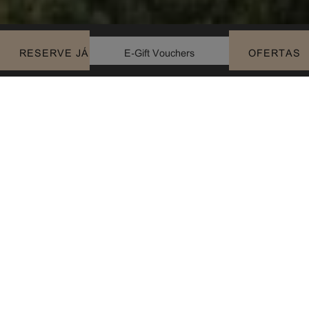
E-Gift Vouchers
RESERVE JÁ
OFERTAS
Três marcas da United Investments Portugal – Pine Cliffs
Resort, Sheraton Cascais Resort e Serenity – The Art of Well
Being – foram distinguidas, mais uma vez, em prémios
internacionais de referência para o setor do turismo.
O Sheraton Cascais Resort foi eleito, pelo segundo ano
consecutivo, Europe’s Best Luxury Garden Resort e, este
ano, acumula à sua lista de distinções o prémio de melhor
Europe’s Best Mediterran Cuisine, atribuído ao restaurante
Glass Terrace.