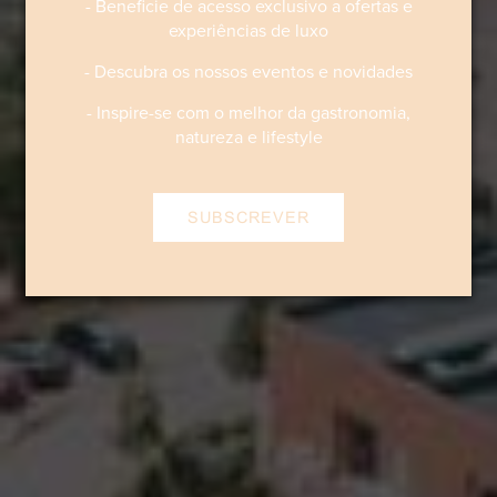
- Beneficie de acesso exclusivo a ofertas e
experiências de luxo
- Descubra os nossos eventos e novidades
- Inspire-se com o melhor da gastronomia,
natureza e lifestyle
SUBSCREVER