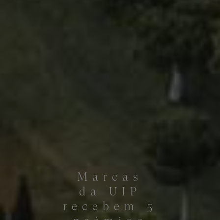
Marcas
da UIP
recebem 5